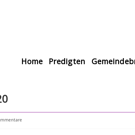
Home
Predigten
Gemeindebr
20
ommentare